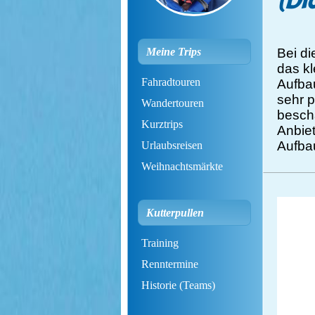
(Di
Meine Trips
Bei d
das k
Fahradtouren
Aufba
sehr p
Wandertouren
beschä
Kurztrips
Anbie
Aufbau
Urlaubsreisen
Weihnachtsmärkte
Kutterpullen
Training
Renntermine
Historie (Teams)