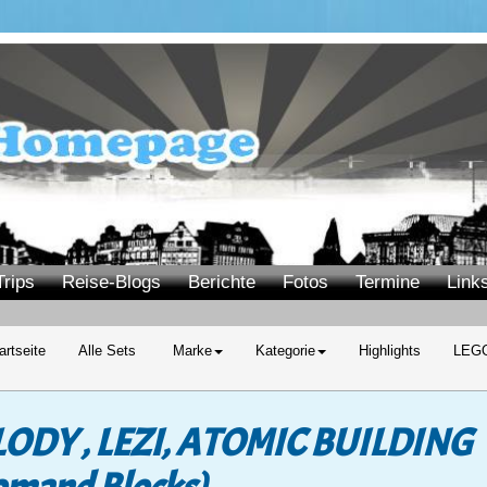
Trips
Reise-Blogs
Berichte
Fotos
Termine
Link
rtseite
Alle Sets
Marke
Kategorie
Highlights
LEGO
ODY , LEZI, ATOMIC BUILDING