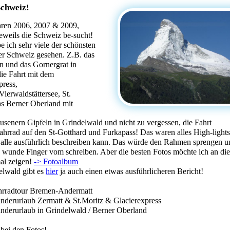
Schweiz!
hren 2006, 2007 & 2009,
jeweils die Schweiz be-sucht!
e ich sehr viele der schönsten
der Schweiz gesehen. Z.B. das
n und das Gornergrat in
die Fahrt mit dem
press,
ierwaldstättersee, St.
as Berner Oberland mit
usenern Gipfeln in Grindelwald und nicht zu vergessen, die Fahrt
hrrad auf den St-Gotthard und Furkapass! Das waren alles High-lights,
t alle ausführlich beschreiben kann. Das würde den Rahmen sprengen u
 wunde Finger vom schreiben. Aber die besten Fotos möchte ich an dies
al zeigen!
-> Fotoalbum
elwald gibt es
hier
ja auch einen etwas ausführlicheren Bericht!
hrradtour Bremen-Andermatt
nderurlaub Zermatt & St.Moritz & Glacierexpress
nderurlaub in Grindelwald / Berner Oberland
bei den Fotos!