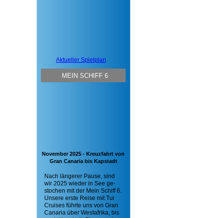
Aktueller Spielplan
MEIN SCHIFF 6
November 2025 - Kreuzfahrt von
Gran Canaria bis Kapstadt
Nach längerer Pause, sind
wir 2025 wieder in See ge-
stochen mit der Mein Schiff 6.
Unsere erste Reise mit Tui
Cruises führte uns von Gran
Canaria über Westafrika, bis