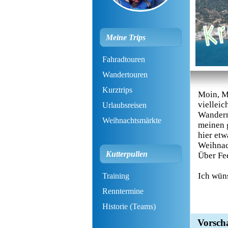
Meine Trips
Fahradtouren
Wandertouren
Kurztrips
Moin, M
vielleic
Urlaubsreisen
Wandern 
Weihnachtsmärkte
meinen g
hier etw
Weihnac
Kutterpullen
Über Fe
Ich wün
Training
Renntermine
Historie (Teams)
Vorsch