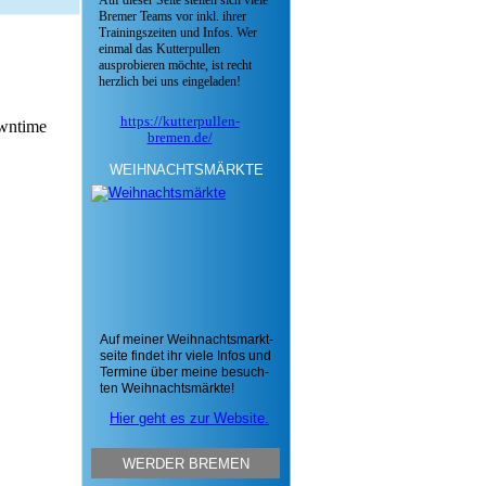
Auf dieser Seite stellen sich viele
Bremer Teams vor inkl. ihrer
Trainingszeiten und Infos. Wer
einmal das Kutterpullen
ausprobieren möchte, ist recht
herzlich bei uns eingeladen!
https://kutterpullen-
bremen.de/
WEIHNACHTSMÄRKTE
Auf meiner Weihnachtsmarkt-
seite findet ihr viele Infos und
Termine über meine besuch-
ten Weihnachtsmärkte!
Hier geht es zur Website.
WERDER BREMEN