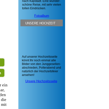
nach Kapstadt. Eine wunder-
schöne Reise, mit sehr vielen
tollen Eindrücken.
Fotoalbum
UNSERE HOCHZEIT
Auf unserer Hochzeitsseite
könnt Ihr noch einmal alle
Bilder von den Junggesellen-
abschieden, Polterabend und
natürlich der Hochzeitsfeier
m
ansehen!
Unsere Hochzeitsseite
r ein
ar,
rden
 die
 mit