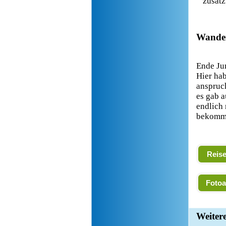
zusätz
Wander
Ende Ju
Hier hab
anspruch
es gab 
endlich 
bekommt
Reis
Foto
Weiter