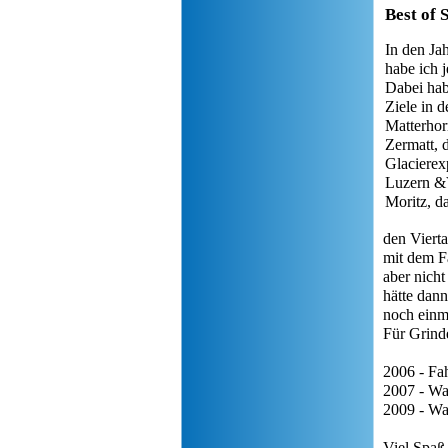
Best of 
In den Ja
habe ich 
Dabei hab
Ziele in 
Matterhor
Zermatt, 
Glacierex
Luzern &V
Moritz, d
den Vierta
mit dem Fa
aber nich
hätte dann
noch einm
Für Grind
2006 - Fa
2007 - Wa
2009 - Wa
Viel Spaß 