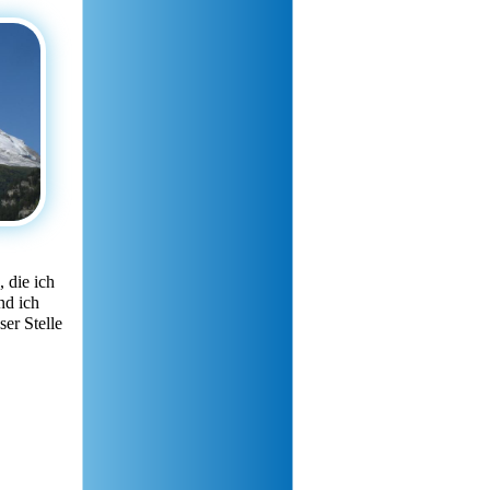
 die ich
nd ich
er Stelle