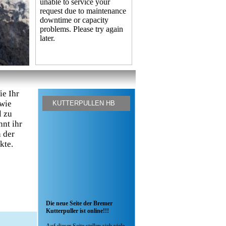
ie Ihr
 wie
KUTTERPULLEN HB
l zu
nnt ihr
n der
kte.
Die neue Seite der Bremer
Kutterpuller ist online!!!