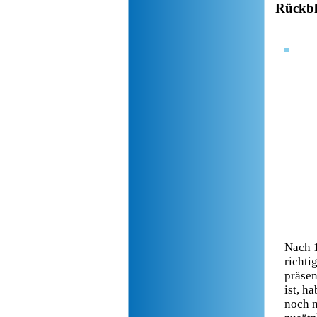
Rückbl
Nach 1
richti
präsen
ist, h
noch n